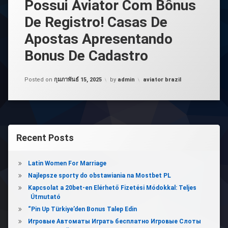
Possui Aviator Com Bônus
De Registro! Casas De
Apostas Apresentando
Bonus De Cadastro
Categories:
Posted on
กุมภาพันธ์ 15, 2025
by
admin
aviator brazil
Recent Posts
Latin Women For Marriage
Najlepsze sporty do obstawiania na Mostbet PL
Kapcsolat a 20bet-en Elérhető Fizetési Módokkal: Teljes
Útmutató
“Pin Up Türkiye’den Bonus Talep Edin
Игровые Автоматы Играть бесплатно Игровые Слоты